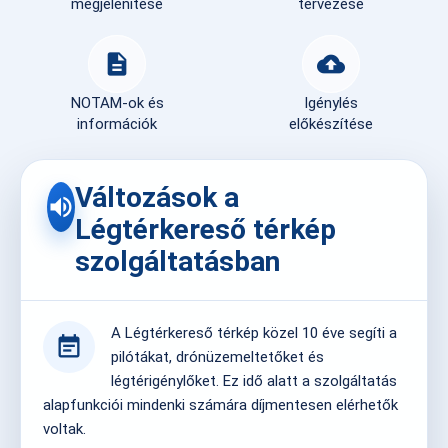
megjelenítése
tervezése
description
cloud_upload
NOTAM-ok és
Igénylés
információk
előkészítése
Változások a
volume_up
Légtérkereső térkép
szolgáltatásban
A Légtérkereső térkép közel 10 éve segíti a
event_note
pilótákat, drónüzemeltetőket és
légtérigénylőket. Ez idő alatt a szolgáltatás
alapfunkciói mindenki számára díjmentesen elérhetők
voltak.