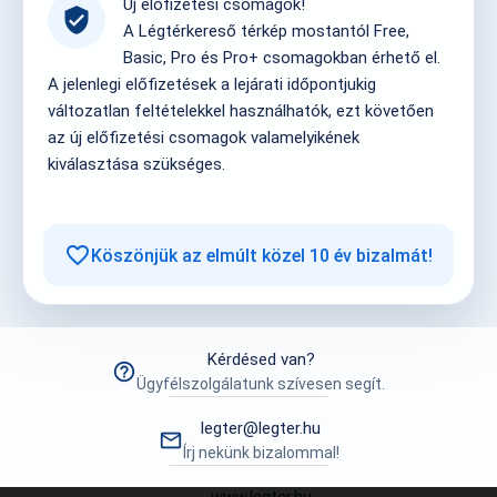
Új előfizetési csomagok!
verified_user
A Légtérkereső térkép mostantól Free,
Basic, Pro és Pro+ csomagokban érhető el.
A jelenlegi előfizetések a lejárati időpontjukig
változatlan feltételekkel használhatók, ezt követően
az új előfizetési csomagok valamelyikének
kiválasztása szükséges.
favorite_border
Köszönjük az elmúlt közel 10 év bizalmát!
Kérdésed van?
help_outline
Ügyfélszolgálatunk szívesen segít.
legter@legter.hu
mail_outline
Írj nekünk bizalommal!