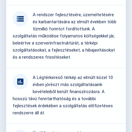
A rendszer fejlesztésére, üzemeltetésére
storage
és karbantartására az elmúlt években több
tízmillió forintot fordítottunk. A
szolgáltatás működése folyamatos költségekkel jár,
beleértve a szerverinfrastruktúrát, a térképi
szolgáltatásokat, a fejlesztéseket, a hibajavításokat
és a rendszeres frissítéseket.
A Légtérkereső térkép az elmúlt közel 10
assessment
évben jórészt más szolgáltatásaink
bevételeiből került finanszírozásra. A
hosszú távú fenntarthatóság és a további
fejlesztések érdekében a szolgáltatás előfizetéses
rendszerre áll át.