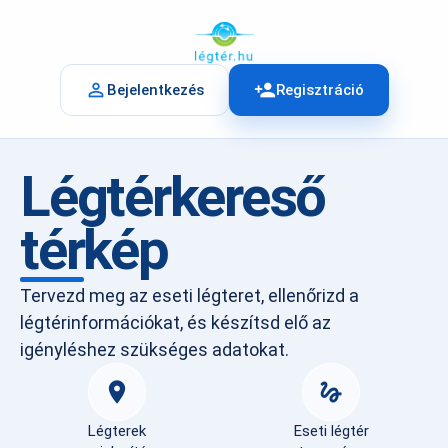
person_outline
person_add
Bejelentkezés
Regisztráció
Légtérkereső
térkép
Tervezd meg az eseti légteret, ellenőrizd a
légtérinformációkat, és készítsd elő az
igényléshez szükséges adatokat.
place
gesture
Légterek
Eseti légtér